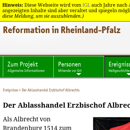
Regionen
Bibliothek
Hinweis:
Diese Webseite wird vom
IGL
auch Jahre nach A
angezeigten Inhalte sind aber veraltet und spiegeln mög
diese Meldung, um sie auszublenden.)
Reformation in Rheinland-Pfalz
Zum Projekt
Personen
Ereignis
Allgemeine Informationen
Wirkende vor Ort
Weltgeschichte
Ereignisse
>
Der Ablasshandel Erzbischof Albrechts
Der Ablasshandel Erzbischof Albre
Als Albrecht von
Brandenburg 1514 zum