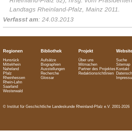
Rheinland-Pfalz 52), hrsg. vom Präsidente
Landtags Rheinland-Pfalz, Mainz 2011.
Verfasst am
: 24.03.2013
Regionen
Bibliothek
Projekt
Websit
Hunsrück
Aufsätze
Über uns
Suche
Mittelrhein
Biographien
Mitmachen
Sitemap
Naheland
Ausstellungen
Partner des Projektes
Kontakt
Pfalz
Recherche
Redaktionsrichtlinien
Datensch
Rheinhessen
Glossar
Impress
Rhein-Lahn
Saarland
Westerwald
© Institut für Geschichtliche Landeskunde Rheinland-Pfalz e.V. 2001-2026